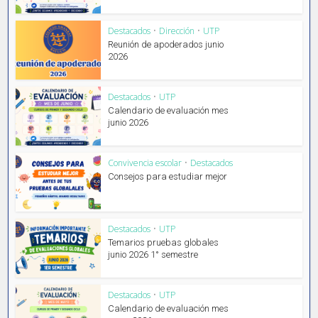
Destacados
•
Dirección
•
UTP
Reunión de apoderados junio
2026
Destacados
•
UTP
Calendario de evaluación mes
junio 2026
Convivencia escolar
•
Destacados
Consejos para estudiar mejor
Destacados
•
UTP
Temarios pruebas globales
junio 2026 1° semestre
Destacados
•
UTP
Calendario de evaluación mes