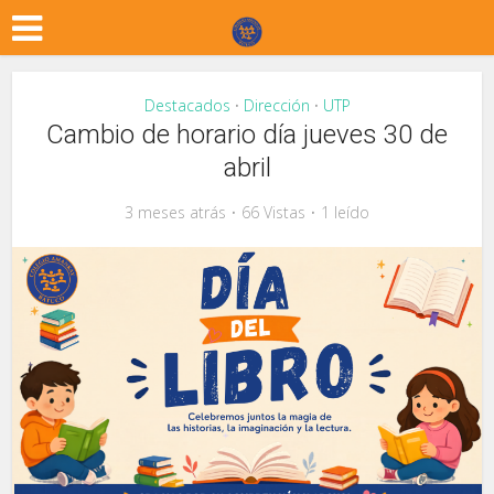
Destacados
Dirección
UTP
•
•
Cambio de horario día jueves 30 de
abril
3 meses atrás
66 Vistas
1 leído