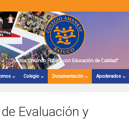
"Juntos Creando Futuro con Educación de Calidad"
Somos
Colegio
Documentación
Apoderados
de Evaluación y