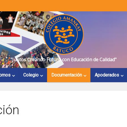
"Juntos Creando Futuro con Educación de Calidad"
Somos
Colegio
Documentación
Apoderados
ión